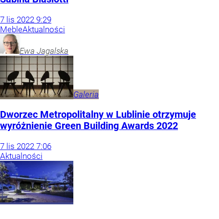
7
lis
2022
9:29
Meble
Aktualności
Ewa
Jagalska
Galeria
Dworzec Metropolitalny w Lublinie otrzymuje
wyróżnienie Green Building Awards 2022
7
lis
2022
7:06
Aktualności