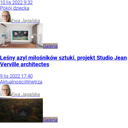
10
lis
2022
9:32
Pokój dziecka
Ewa
Jagalska
Galeria
Leśny azyl miłośników sztuki, projekt Studio Jean
Verville architectes
9
lis
2022
17:40
Aktualności
Wnętrza
Ewa
Jagalska
Galeria