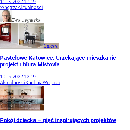
11
lis
2022
17:19
Wnętrza
Aktualności
Ewa
Jagalska
Galeria
Pastelowe Katowice. Urzekające mieszkanie
projektu biura Mistovia
10
lis
2022
12:19
Aktualności
Kuchnia
Wnętrza
Pokój dziecka – pięć inspirujących projektów