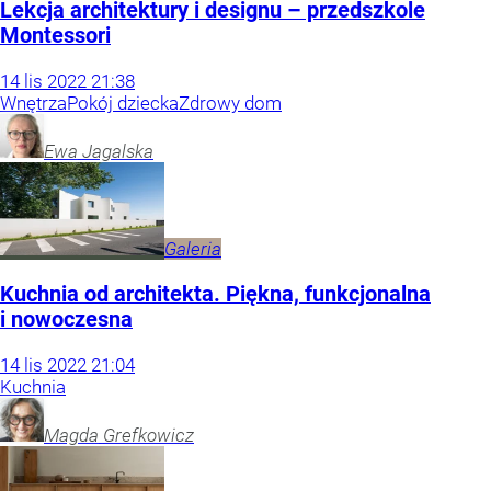
Lekcja architektury i designu – przedszkole
Montessori
14
lis
2022
21:38
Wnętrza
Pokój dziecka
Zdrowy dom
Ewa
Jagalska
Galeria
Kuchnia od architekta. Piękna, funkcjonalna
i nowoczesna
14
lis
2022
21:04
Kuchnia
Magda
Grefkowicz