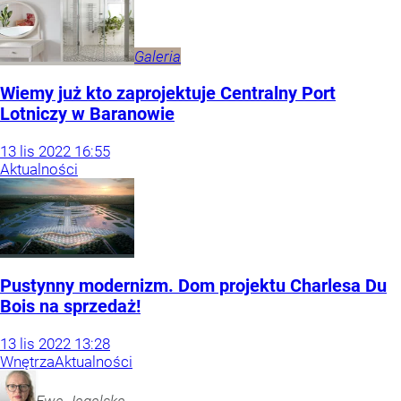
Galeria
Wiemy już kto zaprojektuje Centralny Port
Lotniczy w Baranowie
13
lis
2022
16:55
Aktualności
Pustynny modernizm. Dom projektu Charlesa Du
Bois na sprzedaż!
13
lis
2022
13:28
Wnętrza
Aktualności
Ewa
Jagalska