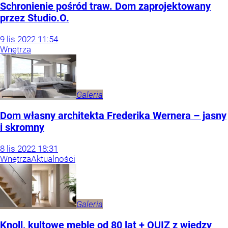
Schronienie pośród traw. Dom zaprojektowany
przez Studio.O.
9
lis
2022
11:54
Wnętrza
Galeria
Dom własny architekta Frederika Wernera – jasny
i skromny
8
lis
2022
18:31
Wnętrza
Aktualności
Galeria
Knoll, kultowe meble od 80 lat + QUIZ z wiedzy