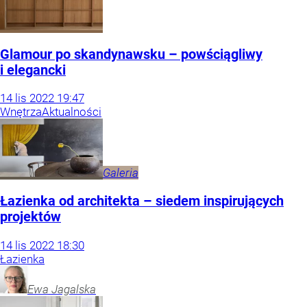
Glamour po skandynawsku – powściągliwy
i elegancki
14
lis
2022
19:47
Wnętrza
Aktualności
Galeria
Łazienka od architekta – siedem inspirujących
projektów
14
lis
2022
18:30
Łazienka
Ewa
Jagalska