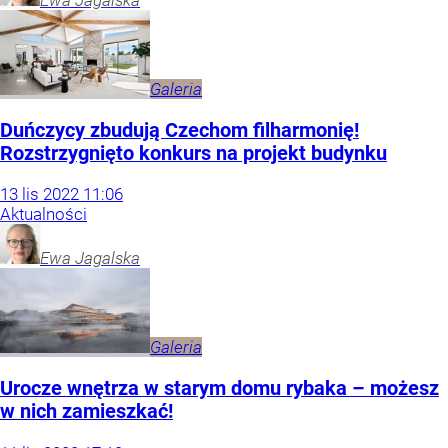
Galeria
Duńczycy zbudują Czechom filharmonię!
Rozstrzygnięto konkurs na projekt budynku
13
lis
2022
11:06
Aktualności
Ewa
Jagalska
Galeria
Urocze wnętrza w starym domu rybaka – możesz
w nich zamieszkać!