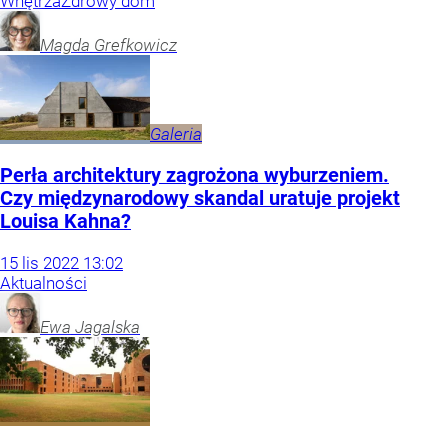
Wnętrza
Zdrowy dom
Magda
Grefkowicz
Galeria
Perła architektury zagrożona wyburzeniem.
Czy międzynarodowy skandal uratuje projekt
Louisa Kahna?
15
lis
2022
13:02
Aktualności
Ewa
Jagalska