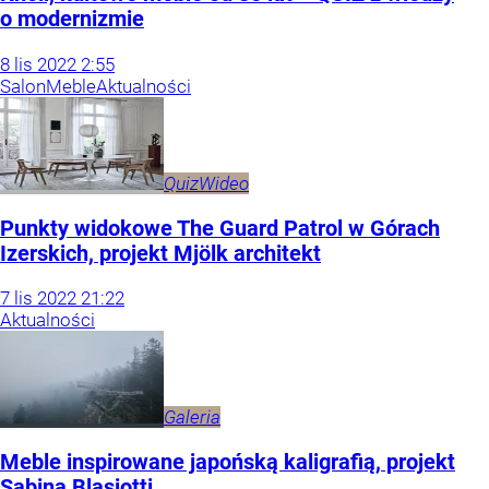
o modernizmie
8
lis
2022
2:55
Salon
Meble
Aktualności
Quiz
Wideo
Punkty widokowe The Guard Patrol w Górach
Izerskich, projekt Mjölk architekt
7
lis
2022
21:22
Aktualności
Galeria
Meble inspirowane japońską kaligrafią, projekt
Sabina Blasiotti