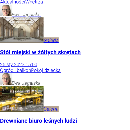
Aktualności
Wnętrza
Ewa
Jagalska
Galeria
Stół miejski w żółtych skrętach
26
sty
2023
15:00
Ogród i balkon
Pokój dziecka
Ewa
Jagalska
Galeria
Drewniane biuro leśnych ludzi