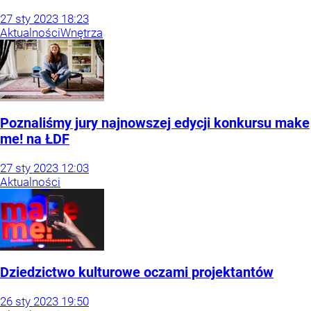
27
sty
2023
18:23
Aktualności
Wnętrza
Poznaliśmy jury najnowszej edycji konkursu make
me! na ŁDF
27
sty
2023
12:03
Aktualności
Dziedzictwo kulturowe oczami projektantów
26
sty
2023
19:50