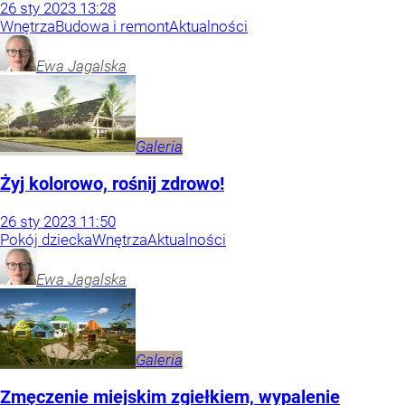
26
sty
2023
13:28
Wnętrza
Budowa i remont
Aktualności
Ewa
Jagalska
Galeria
Żyj kolorowo, rośnij zdrowo!
26
sty
2023
11:50
Pokój dziecka
Wnętrza
Aktualności
Ewa
Jagalska
Galeria
Zmęczenie miejskim zgiełkiem, wypalenie