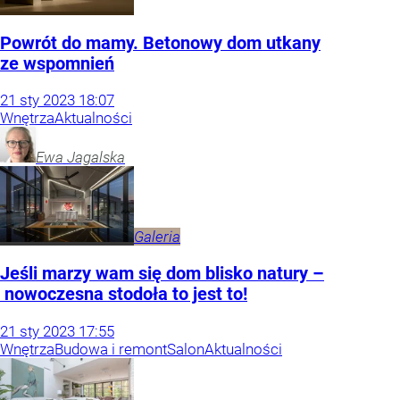
Powrót do mamy. Betonowy dom utkany
ze wspomnień
21
sty
2023
18:07
Wnętrza
Aktualności
Ewa
Jagalska
Galeria
Jeśli marzy wam się dom blisko natury –
nowoczesna stodoła to jest to!
21
sty
2023
17:55
Wnętrza
Budowa i remont
Salon
Aktualności