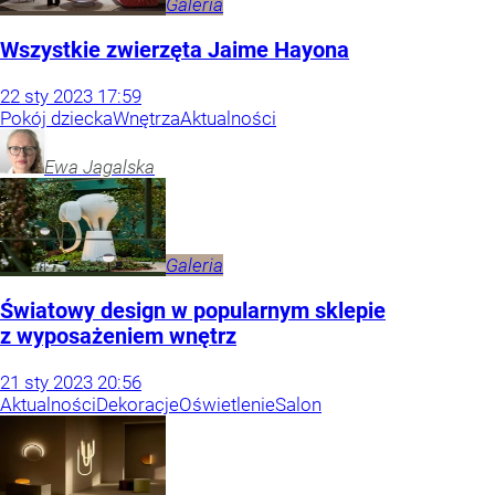
Galeria
Wszystkie zwierzęta Jaime Hayona
22
sty
2023
17:59
Pokój dziecka
Wnętrza
Aktualności
Ewa
Jagalska
Galeria
Światowy design w popularnym sklepie
z wyposażeniem wnętrz
21
sty
2023
20:56
Aktualności
Dekoracje
Oświetlenie
Salon