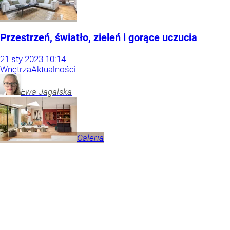
Przestrzeń, światło, zieleń i gorące uczucia
21
sty
2023
10:14
Wnętrza
Aktualności
Ewa
Jagalska
Galeria