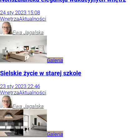
24
sty
2023
15:08
Wnętrza
Aktualności
Ewa
Jagalska
Galeria
Sielskie życie w starej szkole
23
sty
2023
22:46
Wnętrza
Aktualności
Ewa
Jagalska
Galeria