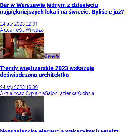
Bar w Warszawie jednym z dziesięciu
najpiękniejszych lokali na świecie. Byliście już?
24
sty
2023
22:31
Aktualności
Wnętrza
Galeria
Trendy wnętrzarskie 2023 wskazuje
doświadczona architektka
24
sty
2023
18:09
Aktualności
Sypialnia
Salon
Łazienka
Kuchnia
Nonszalancka elegancja wakacyjnych wnętrz