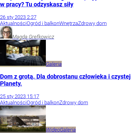
w pracy? Tu odzyskasz siły
26
sty
2023
2:27
Aktualności
Ogród i balkon
Wnętrza
Zdrowy dom
Magda
Grefkowicz
Galeria
Dom z grotą. Dla dobrostanu człowieka i czystej
Planety.
25
sty
2023
15:17
Aktualności
Ogród i balkon
Zdrowy dom
Wideo
Galeria