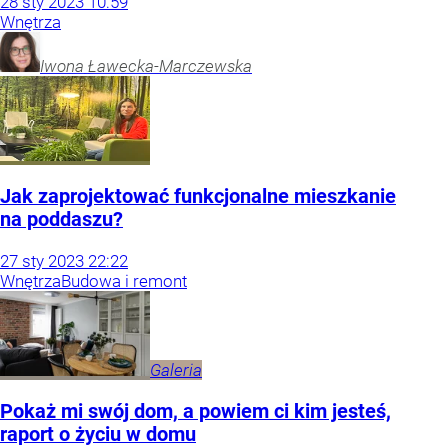
28
sty
2023
10:59
Wnętrza
Iwona
Ławecka-Marczewska
Jak zaprojektować funkcjonalne mieszkanie
na poddaszu?
27
sty
2023
22:22
Wnętrza
Budowa i remont
Galeria
Pokaż mi swój dom, a powiem ci kim jesteś,
raport o życiu w domu