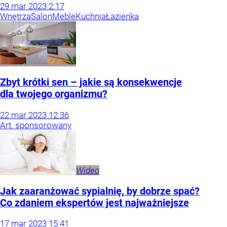
29
mar
2023
2:17
Wnętrza
Salon
Meble
Kuchnia
Łazienka
Zbyt krótki sen – jakie są konsekwencje
dla twojego organizmu?
22
mar
2023
12:36
Art. sponsorowany
Wideo
Jak zaaranżować sypialnię, by dobrze spać?
Co zdaniem ekspertów jest najważniejsze
17
mar
2023
15:41