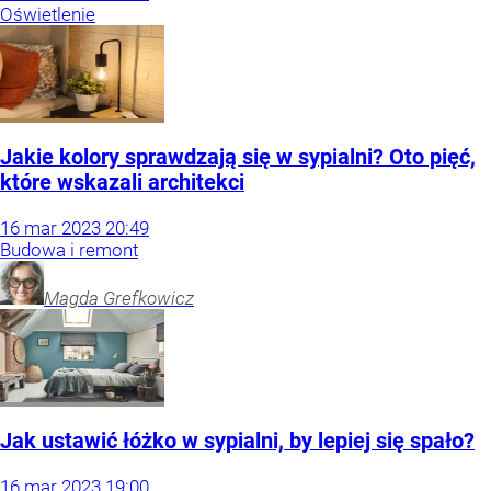
Oświetlenie
Jakie kolory sprawdzają się w sypialni? Oto pięć,
które wskazali architekci
16
mar
2023
20:49
Budowa i remont
Magda
Grefkowicz
Jak ustawić łóżko w sypialni, by lepiej się spało?
16
mar
2023
19:00