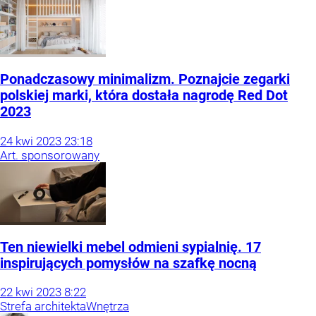
Ponadczasowy minimalizm. Poznajcie zegarki
polskiej marki, która dostała nagrodę Red Dot
2023
24
kwi
2023
23:18
Art. sponsorowany
Ten niewielki mebel odmieni sypialnię. 17
inspirujących pomysłów na szafkę nocną
22
kwi
2023
8:22
Strefa architekta
Wnętrza