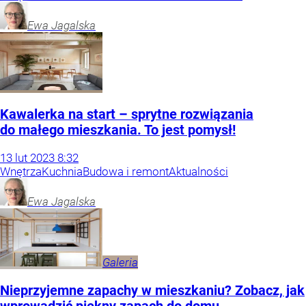
Ewa
Jagalska
Kawalerka na start – sprytne rozwiązania
do małego mieszkania. To jest pomysł!
13
lut
2023
8:32
Wnętrza
Kuchnia
Budowa i remont
Aktualności
Ewa
Jagalska
Galeria
Nieprzyjemne zapachy w mieszkaniu? Zobacz, jak