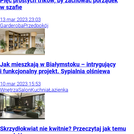
Pięć prostych trików, by zachować porządek
w szafie
13
mar
2023
23:03
Garderoba
Przedpokój
Jak mieszkają w Białymstoku – intrygujący
i funkcjonalny projekt. Sypialnia olśniewa
10
mar
2023
15:53
Wnętrza
Salon
Kuchnia
Łazienka
Skrzydłokwiat nie kwitnie? Przeczytaj jak temu