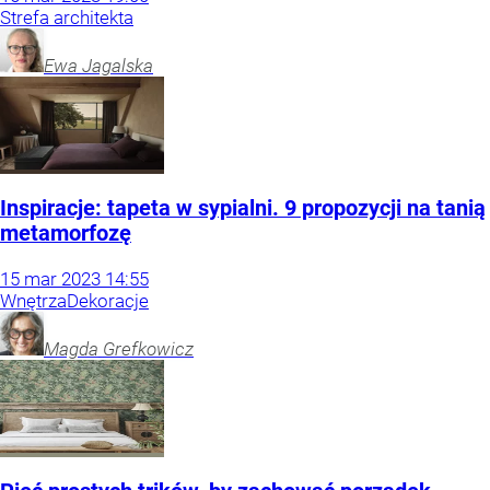
Strefa architekta
Ewa
Jagalska
Inspiracje: tapeta w sypialni. 9 propozycji na tanią
metamorfozę
15
mar
2023
14:55
Wnętrza
Dekoracje
Magda
Grefkowicz