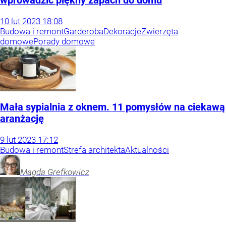
wprowadzić piękny zapach do domu
10
lut
2023
18:08
Budowa i remont
Garderoba
Dekoracje
Zwierzęta
domowe
Porady domowe
Mała sypialnia z oknem. 11 pomysłów na ciekawą
aranżację
9
lut
2023
17:12
Budowa i remont
Strefa architekta
Aktualności
Magda
Grefkowicz