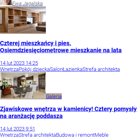
Ewa
Jagalska
Czterej mieszkańcy i pies.
Osiemdziesięciometrowe mieszkanie na lata
14
lut
2023
14:25
Wnętrza
Pokój dziecka
Salon
Łazienka
Strefa architekta
Galeria
Zjawiskowe wnętrza w kamienicy! Cztery pomysły
na aranżację poddasza
14
lut
2023
9:51
Wnętrza
Strefa architekta
Budowa i remont
Meble