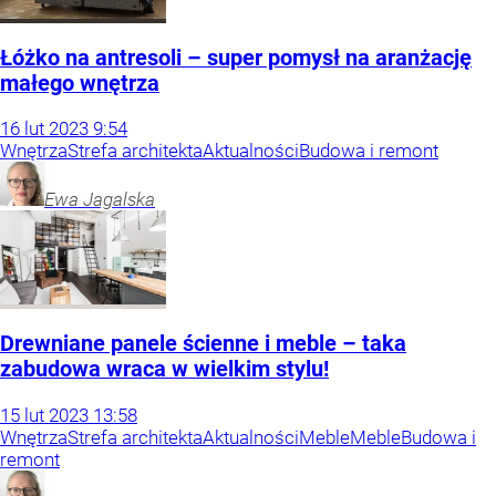
Łóżko na antresoli – super pomysł na aranżację
małego wnętrza
16
lut
2023
9:54
Wnętrza
Strefa architekta
Aktualności
Budowa i remont
Ewa
Jagalska
Drewniane panele ścienne i meble – taka
zabudowa wraca w wielkim stylu!
15
lut
2023
13:58
Wnętrza
Strefa architekta
Aktualności
Meble
Meble
Budowa i
remont