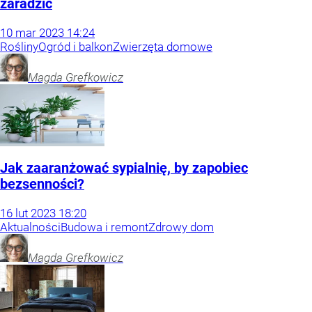
zaradzić
10
mar
2023
14:24
Rośliny
Ogród i balkon
Zwierzęta domowe
Magda
Grefkowicz
Jak zaaranżować sypialnię, by zapobiec
bezsenności?
16
lut
2023
18:20
Aktualności
Budowa i remont
Zdrowy dom
Magda
Grefkowicz