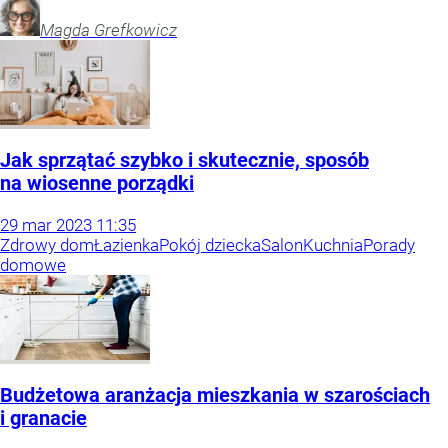
Magda
Grefkowicz
Jak sprzątać szybko i skutecznie, sposób
na wiosenne porządki
29
mar
2023
11:35
Zdrowy dom
Łazienka
Pokój dziecka
Salon
Kuchnia
Porady
domowe
Budżetowa aranżacja mieszkania w szarościach
i granacie