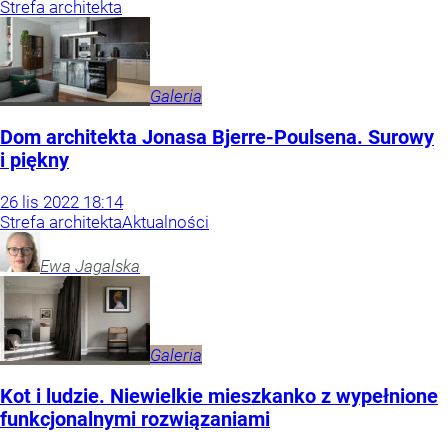
Strefa architekta
Galeria
Dom architekta Jonasa Bjerre-Poulsena. Surowy
i piękny
26
lis
2022
18:14
Strefa architekta
Aktualności
Ewa
Jagalska
Galeria
Kot i ludzie. Niewielkie mieszkanko z wypełnione
funkcjonalnymi rozwiązaniami