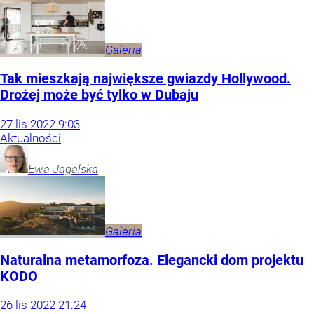
Galeria
Tak mieszkają największe gwiazdy Hollywood.
Drożej może być tylko w Dubaju
27
lis
2022
9:03
Aktualności
Ewa
Jagalska
Galeria
Naturalna metamorfoza. Elegancki dom projektu
KODO
26
lis
2022
21:24