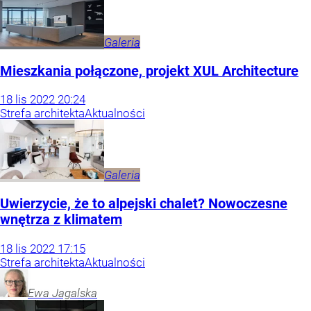
Galeria
Mieszkania połączone, projekt XUL Architecture
18
lis
2022
20:24
Strefa architekta
Aktualności
Galeria
Uwierzycie, że to alpejski chalet? Nowoczesne
wnętrza z klimatem
18
lis
2022
17:15
Strefa architekta
Aktualności
Ewa
Jagalska