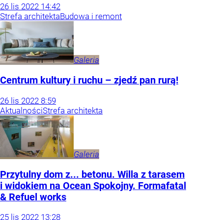
26
lis
2022
14:42
Strefa architekta
Budowa i remont
Galeria
Centrum kultury i ruchu – zjedź pan rurą!
26
lis
2022
8:59
Aktualności
Strefa architekta
Galeria
Przytulny dom z... betonu. Willa z tarasem
i widokiem na Ocean Spokojny. Formafatal
& Refuel works
25
lis
2022
13:28