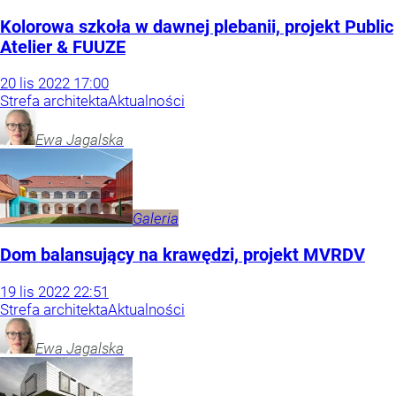
Kolorowa szkoła w dawnej plebanii, projekt Public
Atelier & FUUZE
20
lis
2022
17:00
Strefa architekta
Aktualności
Ewa
Jagalska
Galeria
Dom balansujący na krawędzi, projekt MVRDV
19
lis
2022
22:51
Strefa architekta
Aktualności
Ewa
Jagalska