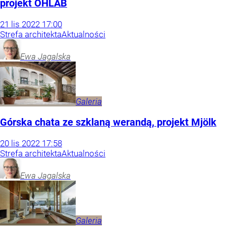
projekt OHLAB
21
lis
2022
17:00
Strefa architekta
Aktualności
Ewa
Jagalska
Galeria
Górska chata ze szklaną werandą, projekt Mjölk
20
lis
2022
17:58
Strefa architekta
Aktualności
Ewa
Jagalska
Galeria