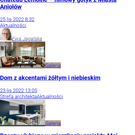
Aniołów
25
lis
2022
8:32
Aktualności
Ewa
Jagalska
Galeria
Dom z akcentami żółtym i niebieskim
23
lis
2022
13:05
Strefa architekta
Aktualności
Galeria