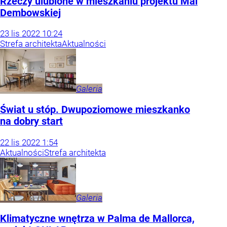
Rzeczy ulubione w mieszkaniu projektu Mai
Dembowskiej
23
lis
2022
10:24
Strefa architekta
Aktualności
Galeria
Świat u stóp. Dwupoziomowe mieszkanko
na dobry start
22
lis
2022
1:54
Aktualności
Strefa architekta
Galeria
Klimatyczne wnętrza w Palma de Mallorca,