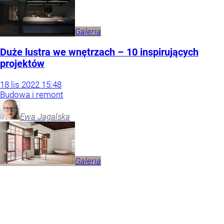
Galeria
Duże lustra we wnętrzach – 10 inspirujących
projektów
18
lis
2022
15:48
Budowa i remont
Ewa
Jagalska
Galeria