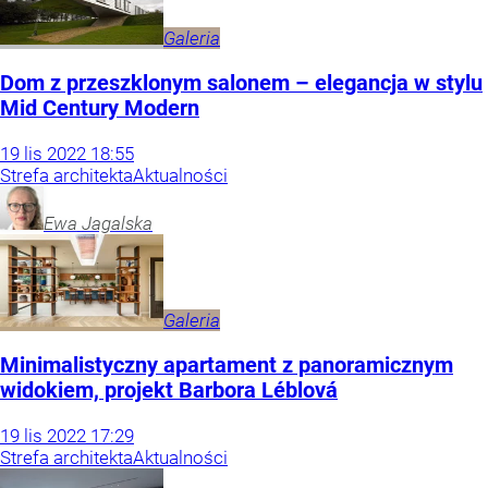
Galeria
Dom z przeszklonym salonem – elegancja w stylu
Mid Century Modern
19
lis
2022
18:55
Strefa architekta
Aktualności
Ewa
Jagalska
Galeria
Minimalistyczny apartament z panoramicznym
widokiem, projekt Barbora Léblová
19
lis
2022
17:29
Strefa architekta
Aktualności