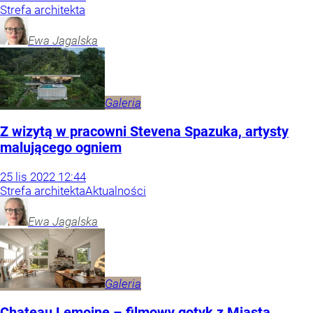
Strefa architekta
Ewa
Jagalska
Galeria
Z wizytą w pracowni Stevena Spazuka, artysty
malującego ogniem
25
lis
2022
12:44
Strefa architekta
Aktualności
Ewa
Jagalska
Galeria
Chateau Lemoine – filmowy gotyk z Miasta